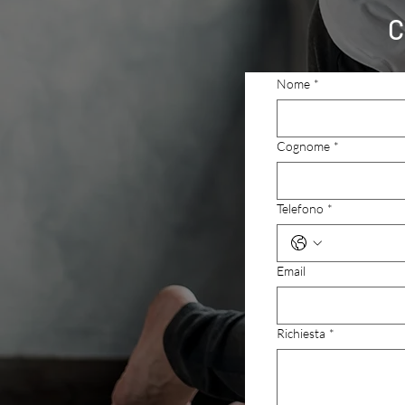
C
Nome
*
Cognome
*
Telefono
*
Email
Richiesta
*