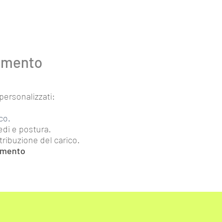
tamento
personalizzati:
co.
edi e postura.
stribuzione del carico.
vimento